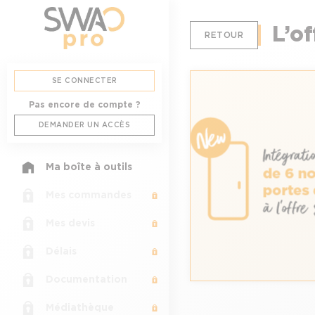
Skip to main content
L’o
RETOUR
SE CONNECTER
Pas encore de compte ?
DEMANDER UN ACCÈS
Ma boîte à outils
Mes commandes
Mes devis
Délais
Documentation
Médiathèque